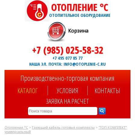
ОТОПЛЕНИЕ °C
ОТОПИТЕЛЬНОЕ ОБОРУДОВАНИЕ
Корзина
+7 (985) 025-58-32
+7 495 077 85 77
НАША ЭЛ. ПОЧТА: INFO@OTOPLENIE-C.RU
Производственно-торговая компания
КАТАЛОГ
УСЛОВИЯ
КОНТАКТЫ
ЗАЯВКА НА РАСЧЕТ
Отопление °C
>
Греющий кабель готовые комплекты
>
"ТОП КОМПЛЕКТ"
универсальный