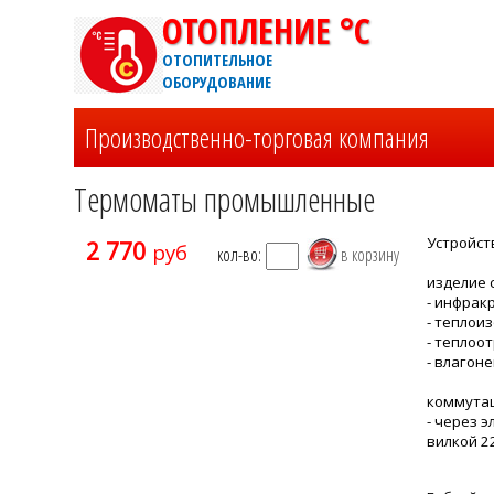
ОТОПЛЕНИЕ °C
ОТОПИТЕЛЬНОЕ
ОБОРУДОВАНИЕ
Производственно-торговая компания
Термоматы промышленные
Устройст
2 770
руб
кол-во:
изделие 
- инфрак
- теплои
- теплоо
- влагон
коммутац
- через 
вилкой 22