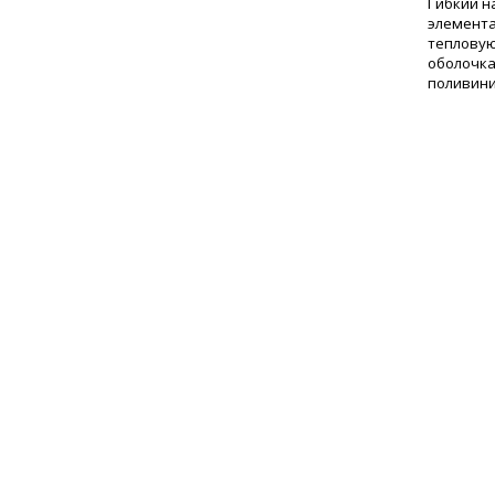
Гибкий н
элемента
тепловую
оболочка
поливини