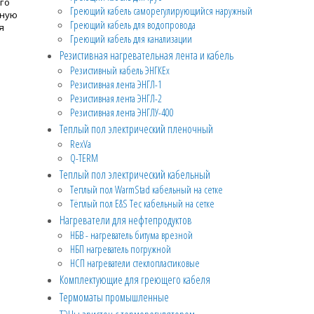
го
Греющий кабель саморегулирующийся наружный
сную
Греющий кабель для водопровода
я
Греющий кабель для канализации
Резистивная нагревательная лента и кабель
Резистивный кабель ЭНГКЕх
Резистивная лента ЭНГЛ-1
Резистивная лента ЭНГЛ-2
Резистивная лента ЭНГЛУ-400
Теплый пол электрический пленочный
RexVa
Q-TERM
Теплый пол электрический кабельный
Теплый пол WarmStad кабельный на сетке
Тёплый пол E&S Tec кабельный на сетке
Нагреватели для нефтепродуктов
НБВ - нагреватель битума врезной
НБП нагреватель погружной
НСП нагреватели стеклопластиковые
Комплектующие для греющего кабеля
Термоматы промышленные