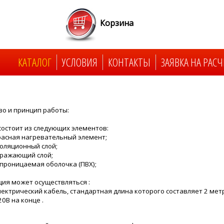
Корзина
КАТАЛОГ
УСЛОВИЯ
КОНТАКТЫ
ЗАЯВКА НА РАСЧ
во и принцип работы:
состоит из следующих элементов:
расная нагревательный элемент;
золяционный слой;
тражающий слой;
епроницаемая оболочка (ПВХ);
ия может осуществляться :
электрический кабель, стандартная длина которого составляет 2 мет
0В на конце .