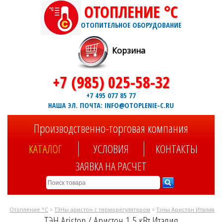
ОТОПЛЕНИЕ °C
ОТОПИТЕЛЬНОЕ ОБОРУДОВАНИЕ
Корзина
+7 (985) 025-58-32
+7 495 077 85 77
НАША ЭЛ. ПОЧТА: INFO@OTOPLENIE-C.RU
Производственно-торговая компания
КАТАЛОГ
УСЛОВИЯ
КОНТАКТЫ
ЗАЯВКА НА РАСЧЕТ
Отопление °C
>
ТЭНы аристон с терморегулятором
>
Тэны Аристон Италия
ТЭН Ariston / Аристон 1,5 кВт Италия