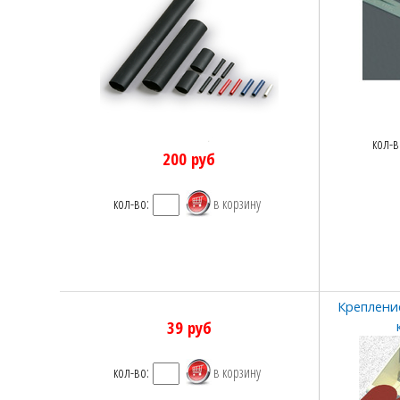
кол-в
200
руб
кол-во:
Креплени
39
руб
кол-во: