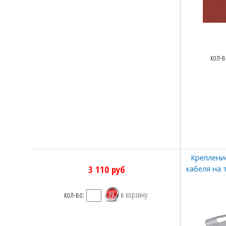
кол-в
Креплени
3 110
руб
кабеля на 
кол-во: