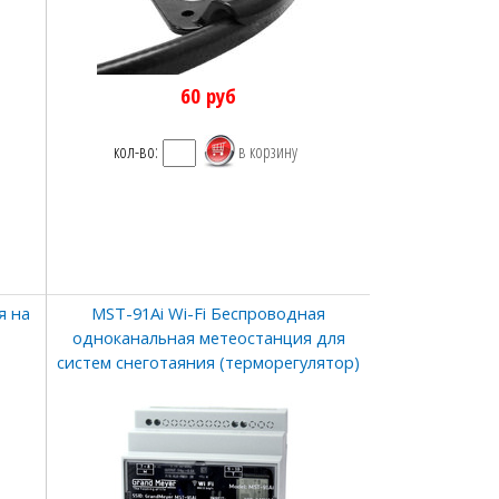
60
руб
кол-во:
я на
MST-91Ai Wi-Fi Беспроводная
одноканальная метеостанция для
систем снеготаяния (терморегулятор)