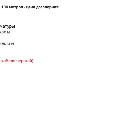
 100 метров - цена договорная.
рматуры
ках и
ровли и
кабеля черный)