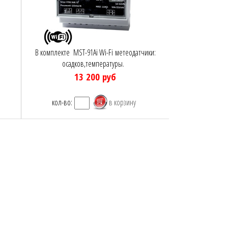
В комплекте MST-91Ai Wi-Fi метеодатчики:
осадков,температуры.
13 200
руб
кол-во: