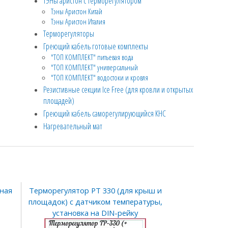
ТЭНы аристон с терморегулятором
Тэны Аристон Китай
Тэны Аристон Италия
Терморегуляторы
Греющий кабель готовые комплекты
"ТОП КОМПЛЕКТ" питьевая вода
"ТОП КОМПЛЕКТ" универсальный
"ТОП КОМПЛЕКТ" водостоки и кровля
Резистивные секции Ice Free (для кровли и открытых
площадей)
Греющий кабель саморегулирующийся КНС
Нагревательный мат
ная
Терморегулятор РТ 330 (для крыш и
площадок) с датчиком температуры,
установка на DIN-рейку