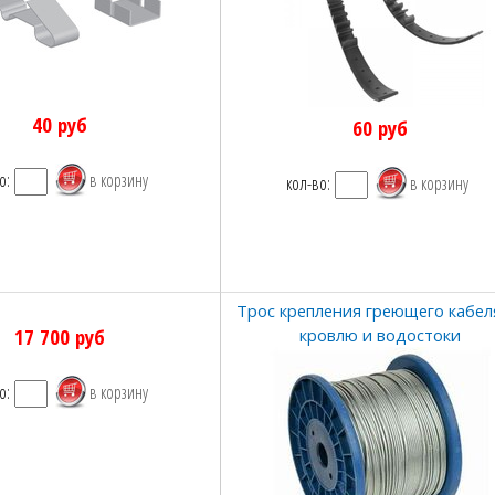
40
руб
60
руб
о:
кол-во:
Трос крепления греющего кабел
17 700
руб
кровлю и водостоки
о: