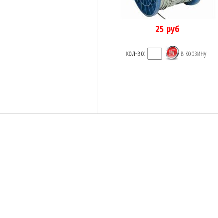
25
руб
кол-во: