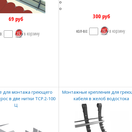
300
руб
69
руб
кол-во:
о:
е для монтажа греющего
Монтажные крепления для грею
трос в две нитки ТСР.2-100
кабеля в желоб водостока
Ц