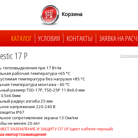
Корзина
КАТАЛОГ
УСЛОВИЯ
КОНТАКТЫ
ЗАЯВКА НА РАСЧ
stic 17 P
Отопление
 тепловыделения при 17 Вт/м
ьная рабочая температура +65 °C
пустимая температура без нагрузки +85 °C
ная температура монтажа - 40 °C
ный размер TSD-17P, TSD-25P 11.8x6.0 мм
13.5x6.0мм
ный радиус изгиба 25 мм
ное напряжение 220-240 В
защиты IP67
ьное сопротивление экрана 13 Ом/км
жбы не менее 20 лет
МЕЕТ ЗАЗЕМЛЕНИЕ И ЗАЩИТУ ОТ UF (цвет кабеля черный)
ма импортозамещения