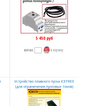
5 450
руб
кол-во:
5
Устройство плавного пуска ICEFREE
(для ограничения пусковых токов)