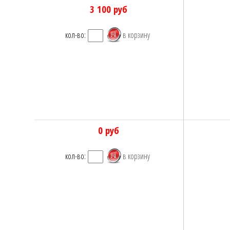
3 100
руб
кол-во:
0
руб
кол-во: