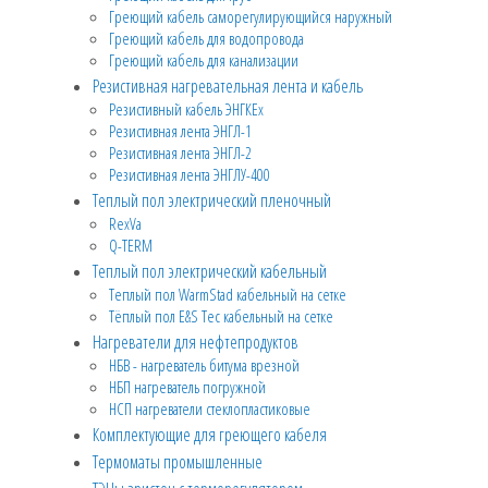
Греющий кабель саморегулирующийся наружный
Греющий кабель для водопровода
Греющий кабель для канализации
Резистивная нагревательная лента и кабель
Резистивный кабель ЭНГКЕх
Резистивная лента ЭНГЛ-1
Резистивная лента ЭНГЛ-2
Резистивная лента ЭНГЛУ-400
Теплый пол электрический пленочный
RexVa
Q-TERM
Теплый пол электрический кабельный
Теплый пол WarmStad кабельный на сетке
Тёплый пол E&S Tec кабельный на сетке
Нагреватели для нефтепродуктов
НБВ - нагреватель битума врезной
НБП нагреватель погружной
НСП нагреватели стеклопластиковые
Комплектующие для греющего кабеля
Термоматы промышленные