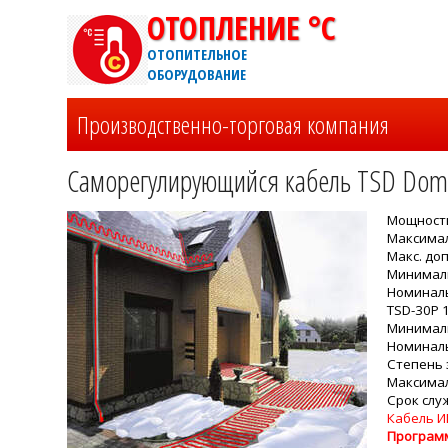
ОТОПЛЕНИЕ °C
ОТОПИТЕЛЬНОЕ
ОБОРУДОВАНИЕ
Производственно-торговая компания
Саморегулирующийся кабель TSD Dome
Мощность
Максимал
Макс. до
Минималь
Номиналь
TSD-30P 
Минималь
Номиналь
Степень 
Максимал
Срок слу
Кабель И
Програм