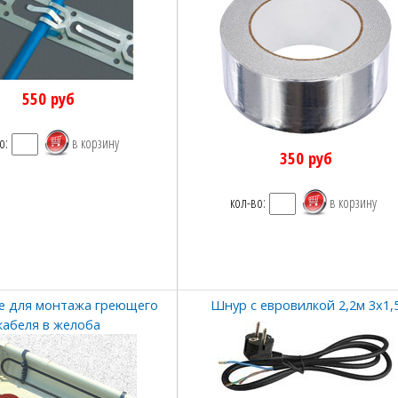
550
руб
о:
350
руб
кол-во:
е для монтажа греющего
Шнур с евровилкой 2,2м 3х1,
кабеля в желоба