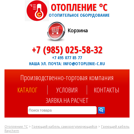
ОТОПЛЕНИЕ °C
ОТОПИТЕЛЬНОЕ ОБОРУДОВАНИЕ
Корзина
+7 (985) 025-58-32
+7 495 077 85 77
НАША ЭЛ. ПОЧТА: INFO@OTOPLENIE-C.RU
Производственно-торговая компания
КАТАЛОГ
УСЛОВИЯ
КОНТАКТЫ
ЗАЯВКА НА РАСЧЕТ
Отопление °C
>
Греющий кабель саморегулирующийся
>
Греющий кабель
Raychem