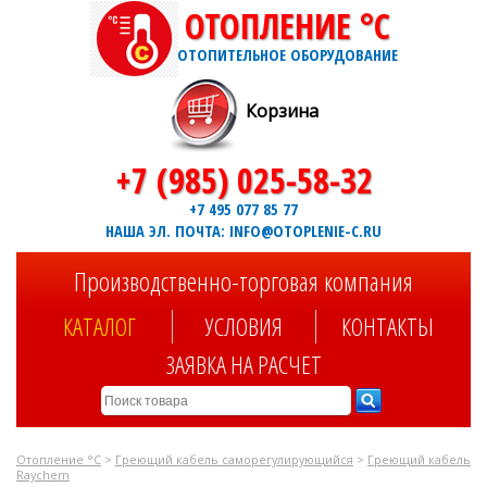
ОТОПЛЕНИЕ °C
ОТОПИТЕЛЬНОЕ ОБОРУДОВАНИЕ
Корзина
+7 (985) 025-58-32
+7 495 077 85 77
НАША ЭЛ. ПОЧТА: INFO@OTOPLENIE-C.RU
Производственно-торговая компания
КАТАЛОГ
УСЛОВИЯ
КОНТАКТЫ
ЗАЯВКА НА РАСЧЕТ
Отопление °C
>
Греющий кабель саморегулирующийся
>
Греющий кабель
Raychem