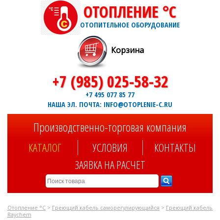
ОТОПЛЕНИЕ °C
ОТОПИТЕЛЬНОЕ ОБОРУДОВАНИЕ
Корзина
+7 (985) 025-58-32
+7 495 077 85 77
НАША ЭЛ. ПОЧТА: INFO@OTOPLENIE-C.RU
Производственно-торговая компания
КАТАЛОГ
УСЛОВИЯ
КОНТАКТЫ
ЗАЯВКА НА РАСЧЕТ
Отопление °C
>
Греющий кабель саморегулирующийся
>
Греющий кабель
Raychem