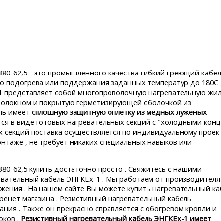
80-62,5 - это промышленного качества гибкий греющий кабел
о подогрева или поддержания заданных температур до 180С ,
1
представляет собой многопроволочную нагревательную жил
оволокном и покрытую герметизирующей оболочкой из
ль имеет
сплошную защитную оплетку из медных луженых
ся в виде готовых нагревательных секций с "холодными конц
 секций поставка осуществляется по индивидуальному проек
 монтаже , не требует никаких специальных навыков или
80-62,5 купить достаточно просто . Свяжитесь с нашими
вательный кабель ЭНГКЕх-1 . Мы работаем от производителя 
ения . На нашем сайте Вы можете купить нагревательный ка
ренет магазина . Резистивный нагревательный кабель
ния . Также он прекрасно справляется с обогревом кровли и
оков .
Резистивный нагревательный кабель ЭНГКЕх-1 имеет