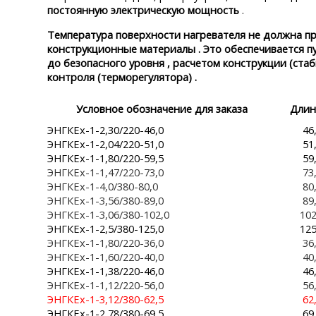
постоянную электрическую мощность
.
Температура поверхности нагревателя не должна п
конструкционные материалы . Это обеспечивается п
до безопасного уровня , расчетом конструкции (ст
контроля (терморегулятора) .
Условное обозначение для заказа
Длин
ЭНГКЕх-1-2,30/220-46,0
46
ЭНГКЕх-1-2,04/220-51,0
51
ЭНГКЕх-1-1,80/220-59,5
59
ЭНГКЕх-1-1,47/220-73,0
73
ЭНГКЕх-1-4,0/380-80,0
80
ЭНГКЕх-1-3,56/380-89,0
89
ЭНГКЕх-1-3,06/380-102,0
102
ЭНГКЕх-1-2,5/380-125,0
125
ЭНГКЕх-1-1,80/220-36,0
36
ЭНГКЕх-1-1,60/220-40,0
40
ЭНГКЕх-1-1,38/220-46,0
46
ЭНГКЕх-1-1,12/220-56,0
56
ЭНГКЕх-1-3,12/380-62,5
62
ЭНГКЕх-1-2,78/380-69,5
69