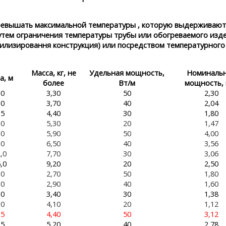
ревышать максимальной температуры , которую выдерживают
утем ограничения температуры трубы или обогреваемого изд
абилизировання конструкция) или посредством температурного
Масса, кг, не
Удельная мощность,
Номиналь
а, м
более
Вт/м
мощность, 
,0
3,30
50
2,30
,0
3,70
40
2,04
,5
4,40
30
1,80
,0
5,30
20
1,47
,0
5,90
50
4,00
,0
6,50
40
3,56
,0
7,70
30
3,06
,0
9,20
20
2,50
,0
2,70
50
1,80
,0
2,90
40
1,60
,0
3,40
30
1,38
,0
4,10
20
1,12
,5
4,40
50
3,12
,5
5,20
40
2,78