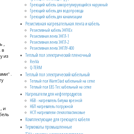
Греющий кабель саморегулирующийся наружный
Греющий кабель для водопровода
Греющий кабель для канализации
Резистивная нагревательная лента и кабель
Резистивный кабель ЭНГКЕх
Резистивная лента ЭНГЛ-1
Резистивная лента ЭНГЛ-2
ь ,
Резистивная лента ЭНГЛУ-400
 в
Теплый пол электрический пленочный
у из
RexVa
Q-TERM
ами" .
Теплый пол электрический кабельный
ту
Теплый пол WarmStad кабельный на сетке
Тёплый пол E&S Tec кабельный на сетке
Нагреватели для нефтепродуктов
НБВ - нагреватель битума врезной
НБП нагреватель погружной
, и
НСП нагреватели стеклопластиковые
бель
Комплектующие для греющего кабеля
Термоматы промышленные