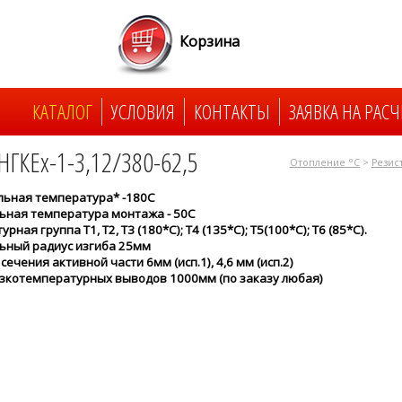
Корзина
КАТАЛОГ
УСЛОВИЯ
КОНТАКТЫ
ЗАЯВКА НА РАСЧ
НГКЕх-1-3,12/380-62,5
Отопление °C
>
Резис
ьная температура* -180С
ная температура монтажа - 50С
рная группа Т1, Т2, Т3 (180*С); Т4 (135*С); Т5(100*С); Т6 (85*С).
ьный радиус изгиба 25мм
ечения активной части 6мм (исп.1), 4,6 мм (исп.2)
зкотемпературных выводов 1000мм (по заказу любая)