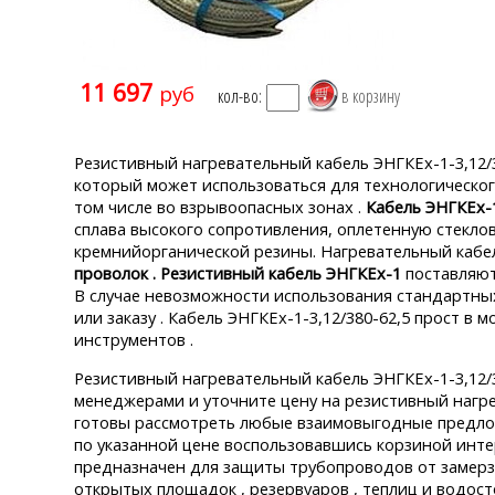
11 697
руб
кол-во:
Резистивный нагревательный кабель ЭНГКЕх-1-3,12/3
который может использоваться для технологическог
том числе во взрывоопасных зонах .
Кабель ЭНГКЕх-
сплава высокого сопротивления, оплетенную стекл
кремнийорганической резины. Нагревательный кабе
проволок . Резистивный кабель ЭНГКЕх-1
поставляют
В случае невозможности использования стандартных
или заказу . Кабель ЭНГКЕх-1-3,12/380-62,5 прост в
инструментов .
Резистивный нагревательный кабель ЭНГКЕх-1-3,12/3
менеджерами и уточните цену на резистивный нагре
готовы рассмотреть любые взаимовыгодные предлож
по указанной цене воспользовавшись корзиной инте
предназначен для защиты трубопроводов от замерза
открытых площадок , резервуаров , теплиц и водост