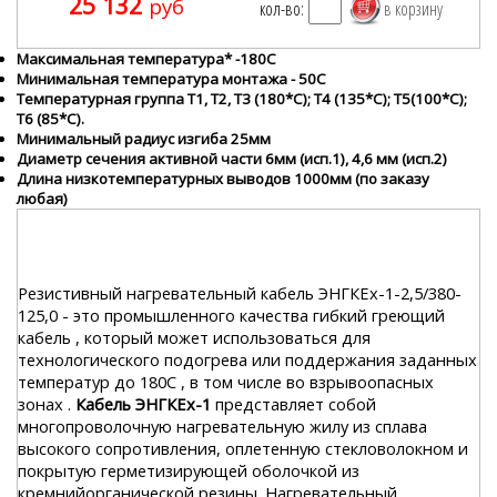
25 132
руб
кол-во:
Максимальная температура* -180С
Минимальная температура монтажа - 50С
Температурная группа Т1, Т2, Т3 (180*С); Т4 (135*С); Т5(100*С);
Т6 (85*С).
Минимальный радиус изгиба 25мм
Диаметр сечения активной части 6мм (исп.1), 4,6 мм (исп.2)
Длина низкотемпературных выводов 1000мм (по заказу
любая)
Резистивный нагревательный кабель ЭНГКЕх-1-2,5/380-
125,0 - это промышленного качества гибкий греющий
кабель , который может использоваться для
технологического подогрева или поддержания заданных
температур до 180С , в том числе во взрывоопасных
зонах .
Кабель ЭНГКЕх-1
представляет собой
многопроволочную нагревательную жилу из сплава
высокого сопротивления, оплетенную стекловолокном и
покрытую герметизирующей оболочкой из
кремнийорганической резины. Нагревательный