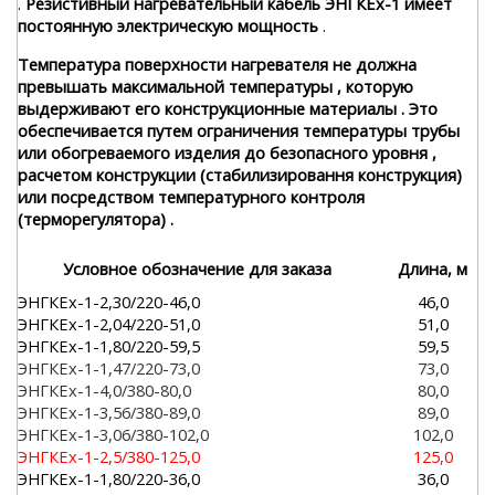
.
Резистивный нагревательный кабель ЭНГКЕх-1 имеет
постоянную электрическую мощность
.
Температура поверхности нагревателя не должна
превышать максимальной температуры , которую
выдерживают его конструкционные материалы . Это
обеспечивается путем ограничения температуры трубы
или обогреваемого изделия до безопасного уровня ,
расчетом конструкции (стабилизировання конструкция)
или посредством температурного контроля
(терморегулятора) .
Условное обозначение для заказа
Длина, м
ЭНГКЕх-1-2,30/220-46,0
46,0
ЭНГКЕх-1-2,04/220-51,0
51,0
ЭНГКЕх-1-1,80/220-59,5
59,5
ЭНГКЕх-1-1,47/220-73,0
73,0
ЭНГКЕх-1-4,0/380-80,0
80,0
ЭНГКЕх-1-3,56/380-89,0
89,0
ЭНГКЕх-1-3,06/380-102,0
102,0
ЭНГКЕх-1-2,5/380-125,0
125,0
ЭНГКЕх-1-1,80/220-36,0
36,0