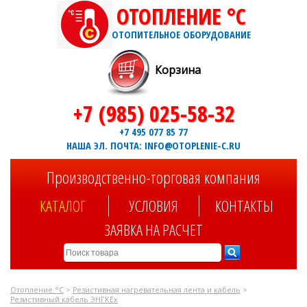
ОТОПЛЕНИЕ °C
ОТОПИТЕЛЬНОЕ ОБОРУДОВАНИЕ
Корзина
+7 (985) 025-58-32
+7 495 077 85 77
НАША ЭЛ. ПОЧТА: INFO@OTOPLENIE-C.RU
Производственно-торговая компания
КАТАЛОГ
УСЛОВИЯ
КОНТАКТЫ
ЗАЯВКА НА РАСЧЕТ
Отопление °C
>
Резистивная нагревательная лента и кабель
>
Резистивный кабель ЭНГКЕх