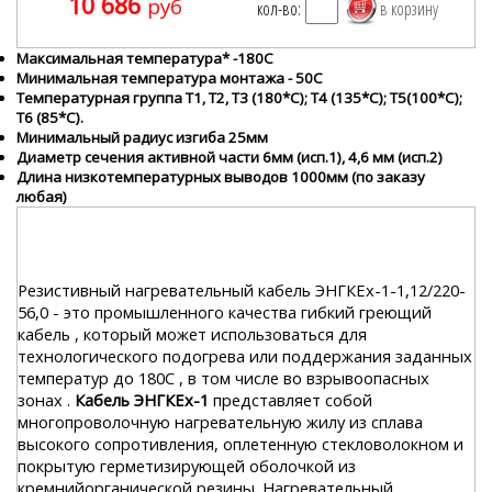
10 686
руб
кол-во:
Максимальная температура* -180С
Минимальная температура монтажа - 50С
Температурная группа Т1, Т2, Т3 (180*С); Т4 (135*С); Т5(100*С);
Т6 (85*С).
Минимальный радиус изгиба 25мм
Диаметр сечения активной части 6мм (исп.1), 4,6 мм (исп.2)
Длина низкотемпературных выводов 1000мм (по заказу
любая)
Резистивный нагревательный кабель ЭНГКЕх-1-1,12/220-
56,0 - это промышленного качества гибкий греющий
кабель , который может использоваться для
технологического подогрева или поддержания заданных
температур до 180С , в том числе во взрывоопасных
зонах .
Кабель ЭНГКЕх-1
представляет собой
многопроволочную нагревательную жилу из сплава
высокого сопротивления, оплетенную стекловолокном и
покрытую герметизирующей оболочкой из
кремнийорганической резины. Нагревательный