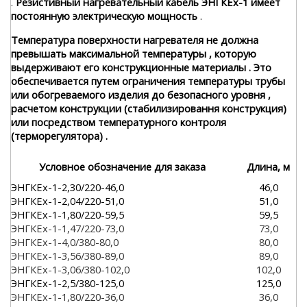
.
Резистивный нагревательный кабель ЭНГКЕх-1 имеет
постоянную электрическую мощность
.
Температура поверхности нагревателя не должна
превышать максимальной температуры , которую
выдерживают его конструкционные материалы . Это
обеспечивается путем ограничения температуры трубы
или обогреваемого изделия до безопасного уровня ,
расчетом конструкции (стабилизировання конструкция)
или посредством температурного контроля
(терморегулятора) .
Условное обозначение для заказа
Длина, м
ЭНГКЕх-1-2,30/220-46,0
46,0
ЭНГКЕх-1-2,04/220-51,0
51,0
ЭНГКЕх-1-1,80/220-59,5
59,5
ЭНГКЕх-1-1,47/220-73,0
73,0
ЭНГКЕх-1-4,0/380-80,0
80,0
ЭНГКЕх-1-3,56/380-89,0
89,0
ЭНГКЕх-1-3,06/380-102,0
102,0
ЭНГКЕх-1-2,5/380-125,0
125,0
ЭНГКЕх-1-1,80/220-36,0
36,0