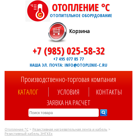
ОТОПЛЕНИЕ °C
ОТОПИТЕЛЬНОЕ ОБОРУДОВАНИЕ
Корзина
+7 (985) 025-58-32
+7 495 077 85 77
НАША ЭЛ. ПОЧТА: INFO@OTOPLENIE-C.RU
Производственно-торговая компания
КАТАЛОГ
УСЛОВИЯ
КОНТАКТЫ
ЗАЯВКА НА РАСЧЕТ
Отопление °C
>
Резистивная нагревательная лента и кабель
>
Резистивный кабель ЭНГКЕх