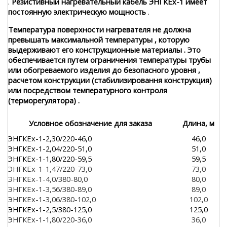
.
Резистивный нагревательный кабель ЭНГКЕх-1 имеет
постоянную электрическую мощность
.
Температура поверхности нагревателя не должна
превышать максимальной температуры , которую
выдерживают его конструкционные материалы . Это
обеспечивается путем ограничения температуры трубы
или обогреваемого изделия до безопасного уровня ,
расчетом конструкции (стабилизировання конструкция)
или посредством температурного контроля
(терморегулятора) .
Условное обозначение для заказа
Длина, м
ЭНГКЕх-1-2,30/220-46,0
46,0
ЭНГКЕх-1-2,04/220-51,0
51,0
ЭНГКЕх-1-1,80/220-59,5
59,5
ЭНГКЕх-1-1,47/220-73,0
73,0
ЭНГКЕх-1-4,0/380-80,0
80,0
ЭНГКЕх-1-3,56/380-89,0
89,0
ЭНГКЕх-1-3,06/380-102,0
102,0
ЭНГКЕх-1-2,5/380-125,0
125,0
ЭНГКЕх-1-1,80/220-36,0
36,0