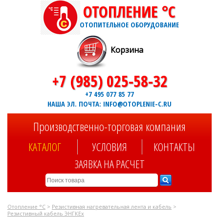
ОТОПЛЕНИЕ °C
ОТОПИТЕЛЬНОЕ ОБОРУДОВАНИЕ
Корзина
+7 (985) 025-58-32
+7 495 077 85 77
НАША ЭЛ. ПОЧТА: INFO@OTOPLENIE-C.RU
Производственно-торговая компания
КАТАЛОГ
УСЛОВИЯ
КОНТАКТЫ
ЗАЯВКА НА РАСЧЕТ
Отопление °C
>
Резистивная нагревательная лента и кабель
>
Резистивный кабель ЭНГКЕх