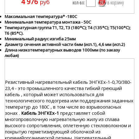
4 976
руб
кол-во:
Максимальная температура* -180С
Минимальная температура монтажа - 50С
Температурная группа Т1, Т2, Т3 (180*С); Т4 (135*С); Т5(100*С);
Т6 (85*С).
Минимальный радиус изгиба 25мм
Диаметр сечения активной части 6мм (исп.1), 4,6 мм (исп.2)
Длина низкотемпературных выводов 1000мм (по заказу
любая)
Резистивный нагревательный кабель ЭНГКЕх-1-0,70/380-
23,4 - это промышленного качества гибкий греющий
кабель , который может использоваться для
технологического подогрева или поддержания заданных
температур до 180С , в том числе во взрывоопасных
зонах .
Кабель ЭНГКЕх-1
представляет собой
многопроволочную нагревательную жилу из сплава
высокого сопротивления, оплетенную стекловолокном и
покрытую герметизирующей оболочкой из
кремнийорганической резины. Нагревательный