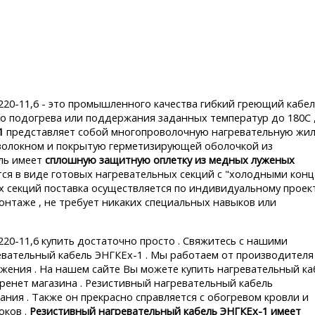
20-11,6 - это промышленного качества гибкий греющий кабел
о подогрева или поддержания заданных температур до 180С ,
1
представляет собой многопроволочную нагревательную жил
оволокном и покрытую герметизирующей оболочкой из
ль имеет
сплошную защитную оплетку из медных луженых
ся в виде готовых нагревательных секций с "холодными конц
 секций поставка осуществляется по индивидуальному проек
 монтаже , не требует никаких специальных навыков или
20-11,6 купить достаточно просто . Свяжитесь с нашими
вательный кабель ЭНГКЕх-1 . Мы работаем от производителя 
ения . На нашем сайте Вы можете купить нагревательный ка
ренет магазина . Резистивный нагревательный кабель
ния . Также он прекрасно справляется с обогревом кровли и
оков .
Резистивный нагревательный кабель ЭНГКЕх-1 имеет