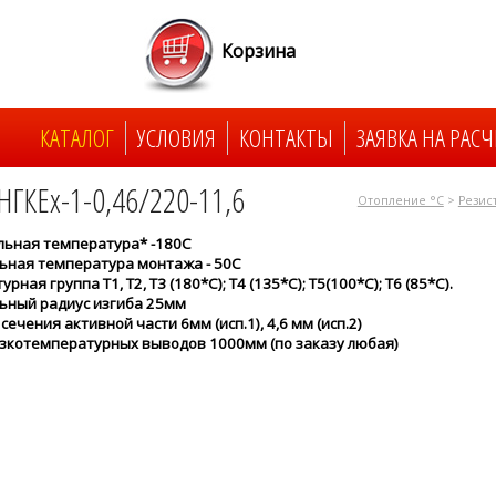
Корзина
КАТАЛОГ
УСЛОВИЯ
КОНТАКТЫ
ЗАЯВКА НА РАСЧ
НГКЕх-1-0,46/220-11,6
Отопление °C
>
Резис
ьная температура* -180С
ная температура монтажа - 50С
рная группа Т1, Т2, Т3 (180*С); Т4 (135*С); Т5(100*С); Т6 (85*С).
ьный радиус изгиба 25мм
ечения активной части 6мм (исп.1), 4,6 мм (исп.2)
зкотемпературных выводов 1000мм (по заказу любая)