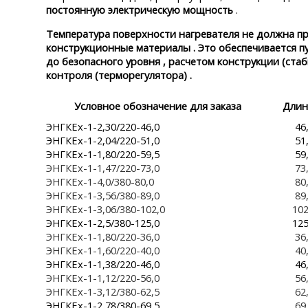
постоянную электрическую мощность
.
Температура поверхности нагревателя не должна п
конструкционные материалы . Это обеспечивается п
до безопасного уровня , расчетом конструкции (ст
контроля (терморегулятора) .
Условное обозначение для заказа
Длин
ЭНГКЕх-1-2,30/220-46,0
46
ЭНГКЕх-1-2,04/220-51,0
51
ЭНГКЕх-1-1,80/220-59,5
59
ЭНГКЕх-1-1,47/220-73,0
73
ЭНГКЕх-1-4,0/380-80,0
80
ЭНГКЕх-1-3,56/380-89,0
89
ЭНГКЕх-1-3,06/380-102,0
102
ЭНГКЕх-1-2,5/380-125,0
125
ЭНГКЕх-1-1,80/220-36,0
36
ЭНГКЕх-1-1,60/220-40,0
40
ЭНГКЕх-1-1,38/220-46,0
46
ЭНГКЕх-1-1,12/220-56,0
56
ЭНГКЕх-1-3,12/380-62,5
62
ЭНГКЕх-1-2,78/380-69,5
69