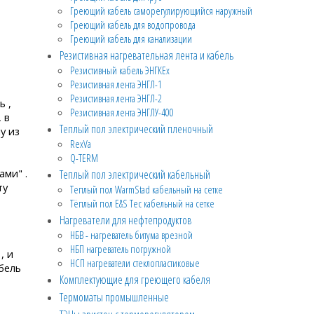
Греющий кабель саморегулирующийся наружный
Греющий кабель для водопровода
Греющий кабель для канализации
Резистивная нагревательная лента и кабель
Резистивный кабель ЭНГКЕх
Резистивная лента ЭНГЛ-1
Резистивная лента ЭНГЛ-2
ь ,
Резистивная лента ЭНГЛУ-400
 в
Теплый пол электрический пленочный
у из
RexVa
Q-TERM
ами" .
Теплый пол электрический кабельный
ту
Теплый пол WarmStad кабельный на сетке
Тёплый пол E&S Tec кабельный на сетке
Нагреватели для нефтепродуктов
НБВ - нагреватель битума врезной
НБП нагреватель погружной
, и
НСП нагреватели стеклопластиковые
бель
Комплектующие для греющего кабеля
Термоматы промышленные