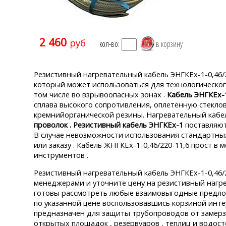
2 460
руб
кол-во:
Резистивный нагревательный кабель ЭНГКЕх-1-0,46/2
который может использоваться для технологическог
том числе во взрывоопасных зонах .
Кабель ЭНГКЕх-
сплава высокого сопротивления, оплетенную стекл
кремнийорганической резины. Нагревательный кабе
проволок . Резистивный кабель ЭНГКЕх-1
поставляют
В случае невозможности использования стандартных
или заказу . Кабель ЖНГКЕх-1-0,46/220-11,6 прост в
инструментов .
Резистивный нагревательный кабель ЭНГКЕх-1-0,46/2
менеджерами и уточните цену на резистивный нагре
готовы рассмотреть любые взаимовыгодные предлож
по указанной цене воспользовавшись корзиной инте
предназначен для защиты трубопроводов от замерза
открытых площадок , резервуаров , теплиц и водост