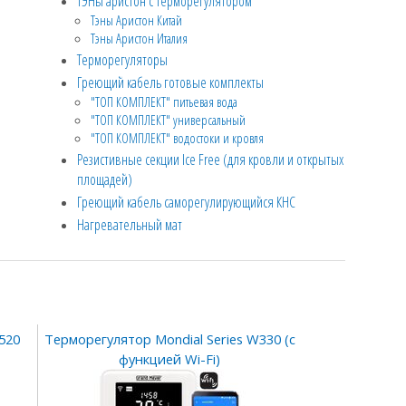
ТЭНы аристон с терморегулятором
Тэны Аристон Китай
Тэны Аристон Италия
Терморегуляторы
Греющий кабель готовые комплекты
"ТОП КОМПЛЕКТ" питьевая вода
"ТОП КОМПЛЕКТ" универсальный
"ТОП КОМПЛЕКТ" водостоки и кровля
Резистивные секции Ice Free (для кровли и открытых
площадей)
Греющий кабель саморегулирующийся КНС
Нагревательный мат
520
Терморегулятор Mondial Series W330 (с
функцией Wi-Fi)