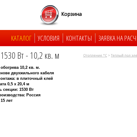
Корзина
КАТАЛОГ
УСЛОВИЯ
КОНТАКТЫ
ЗАЯВКА НА РАСЧ
530 Вт - 10,2 кв. м
Отопление °C
>
Теплый пол эл
обогрева 10,2 кв. м.
снове двухжильного кабеля
онтажа: в плиточный клей
та 0,5 x 20,4 м
 секции: 1530 Вт
роизводства: Россия
 15 лет