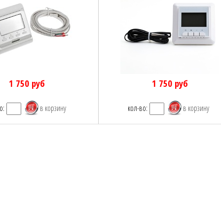
1 750
руб
1 750
руб
о:
кол-во: