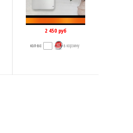
2 450
руб
кол-во: