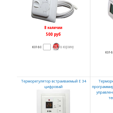
В наличии
500
руб
кол-во:
кол-в
Терморегулятор встраиваемый Е 34
Терморе
цифровай
программир
управлен
те