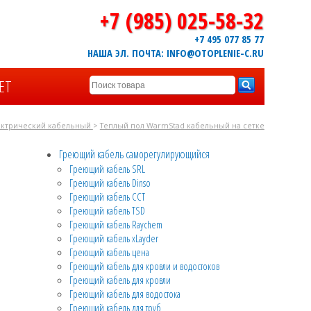
+7 (985) 025-58-32
+7 495 077 85 77
НАША ЭЛ. ПОЧТА: INFO@OTOPLENIE-C.RU
ЕТ
ектрический кабельный
>
Теплый пол WarmStad кабельный на сетке
Греющий кабель саморегулирующийся
Греющий кабель SRL
Греющий кабель Dinso
Греющий кабель CCT
Греющий кабель TSD
Греющий кабель Raychem
Греющий кабель xLayder
Греющий кабель цена
Греющий кабель для кровли и водостоков
Греющий кабель для кровли
Греющий кабель для водостока
Греющий кабель для труб