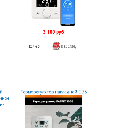
3 100
руб
кол-во:
ый
Терморегулятор накладной Е 35
очное
чик