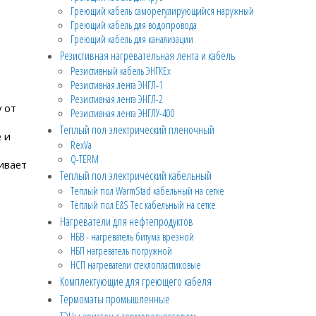
Греющий кабель саморегулирующийся наружный
Греющий кабель для водопровода
Греющий кабель для канализации
Резистивная нагревательная лента и кабель
Резистивный кабель ЭНГКЕх
Резистивная лента ЭНГЛ-1
Резистивная лента ЭНГЛ-2
 от
Резистивная лента ЭНГЛУ-400
Теплый пол электрический пленочный
 и
RexVa
Q-TERM
ивает
Теплый пол электрический кабельный
Теплый пол WarmStad кабельный на сетке
Тёплый пол E&S Tec кабельный на сетке
Нагреватели для нефтепродуктов
НБВ - нагреватель битума врезной
НБП нагреватель погружной
НСП нагреватели стеклопластиковые
Комплектующие для греющего кабеля
Термоматы промышленные