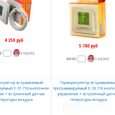
4 250
руб
5 780
руб
о:
кол-во:
гулятор встраиваемый
Терморегулятор встраиваем
уемый E-51.716 кнопочное
программируемый E-53.716 кноп
ие + встроенный датчик
управление + встроенный дат
пературы воздуха
тепературы воздуха