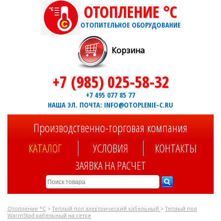
ОТОПЛЕНИЕ °C
ОТОПИТЕЛЬНОЕ ОБОРУДОВАНИЕ
Корзина
+7 (985) 025-58-32
+7 495 077 85 77
НАША ЭЛ. ПОЧТА: INFO@OTOPLENIE-C.RU
Производственно-торговая компания
КАТАЛОГ
УСЛОВИЯ
КОНТАКТЫ
ЗАЯВКА НА РАСЧЕТ
Отопление °C
>
Теплый пол электрический кабельный
>
Теплый пол
WarmStad кабельный на сетке