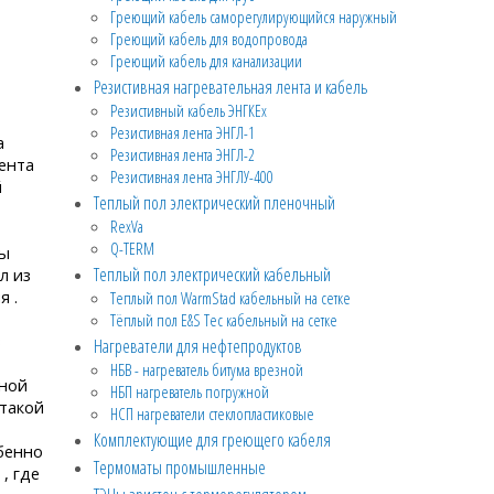
Греющий кабель саморегулирующийся наружный
Греющий кабель для водопровода
Греющий кабель для канализации
Резистивная нагревательная лента и кабель
Резистивный кабель ЭНГКЕх
Резистивная лента ЭНГЛ-1
а
Резистивная лента ЭНГЛ-2
лента
Резистивная лента ЭНГЛУ-400
й
Теплый пол электрический пленочный
RexVa
Q-TERM
ты
Теплый пол электрический кабельный
л из
я .
Теплый пол WarmStad кабельный на сетке
Тёплый пол E&S Tec кабельный на сетке
з
Нагреватели для нефтепродуктов
НБВ - нагреватель битума врезной
ьной
НБП нагреватель погружной
такой
НСП нагреватели стеклопластиковые
Комплектующие для греющего кабеля
бенно
Термоматы промышленные
, где