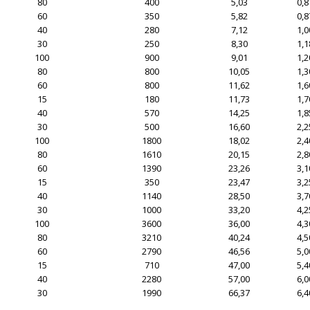
80
400
5,03
0,8
60
350
5,82
0,8
40
280
7,12
1,0
30
250
8,30
1,1
100
900
9,01
1,2
80
800
10,05
1,3
60
800
11,62
1,6
15
180
11,73
1,7
40
570
14,25
1,8
30
500
16,60
2,2
100
1800
18,02
2,4
80
1610
20,15
2,8
60
1390
23,26
3,1
15
350
23,47
3,2
40
1140
28,50
3,7
30
1000
33,20
4,2
100
3600
36,00
4,3
80
3210
40,24
4,5
60
2790
46,56
5,0
15
710
47,00
5,4
40
2280
57,00
6,0
30
1990
66,37
6,4