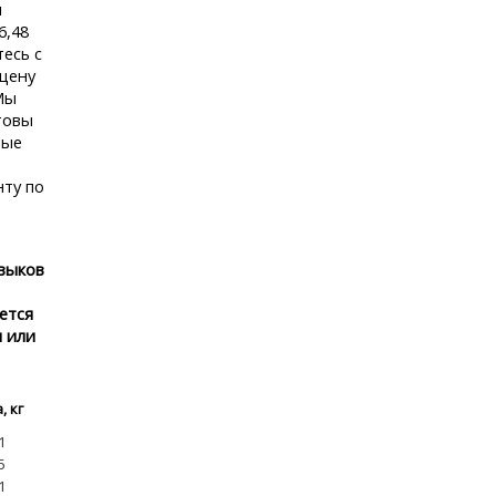
и
6,48
тесь с
цену
Мы
товы
ные
нту по
авыков
ется
и или
, кг
1
5
1