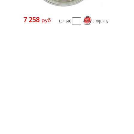
7 258
руб
кол-во: