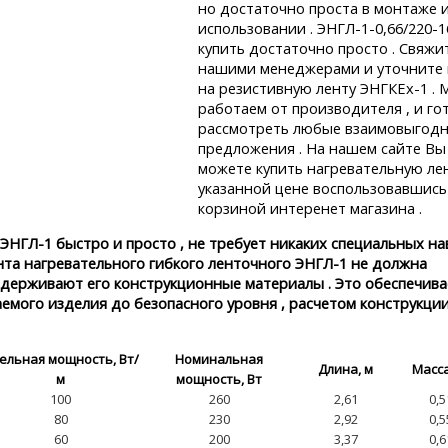
но достаточно проста в монтаже 
использовании . ЭНГЛ-1-0,66/220-1
купить достаточно просто . Свяжи
нашими менеджерами и уточните 
на резистивную ленту ЭНГКЕх-1 . 
работаем от производителя , и го
рассмотреть любые взаимовыгод
предложения . На нашем сайте Вы
можете купить нагревательную ле
указанной цене воспользовавшись
корзиной интеренет магазина .
ЭНГЛ-1 быстро и просто , не требует никаких специальных н
нта нагревательного гибкого ленточного ЭНГЛ-1 не должна
держивают его конструкционные материалы . Это обеспечива
емого изделия до безопасного уровня , расчетом конструкци
ельная мощность, Вт/
Номинальная
Длина, м
Масса
м
мощность, Вт
100
260
2,61
0,5
80
230
2,92
0,5
60
200
3,37
0,6