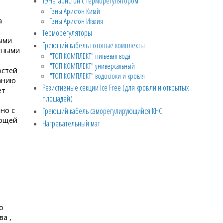
ТЭНы аристон с терморегулятором
Тэны Аристон Китай
а
Тэны Аристон Италия
Терморегуляторы
ными
Греющий кабель готовые комплекты
рными
"ТОП КОМПЛЕКТ" питьевая вода
"ТОП КОМПЛЕКТ" универсальный
остей
"ТОП КОМПЛЕКТ" водостоки и кровля
ванию
Резистивные секции Ice Free (для кровли и открытых
ет
площадей)
но с
Греющий кабель саморегулирующийся КНС
ающей
Нагревательный мат
ю
а ,