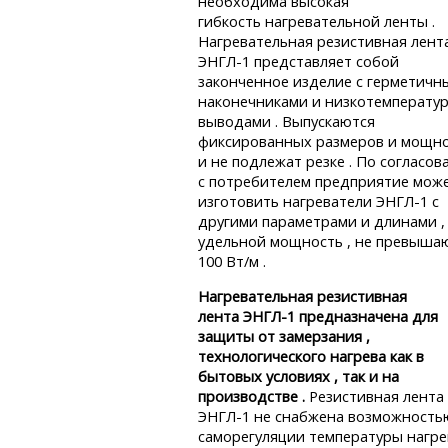
необходима высокая
гибкость нагревательной ленты .
Нагревательная резистивная лент
ЭНГЛ-1 представляет собой
законченное изделие с герметич
наконечниками и низкотемперату
выводами . Выпускаются
фиксированных размеров и мощн
и не подлежат резке . По согласо
с потребителем предприятие мож
изготовить нагреватели ЭНГЛ-1 с
другими параметрами и длинами , 
удельной мощность , не превыш
100 Вт/м .
Нагревательная резистивная
лента ЭНГЛ-1 предназначена для
защиты от замерзания ,
технологического нагрева как в
бытовых условиях , так и на
производстве .
Резистивная лента
ЭНГЛ-1 не снабжена возможность
саморегуляции температуры нагрев