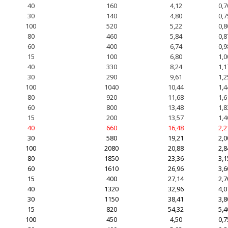
40
160
4,12
0,7
30
140
4,80
0,7
100
520
5,22
0,8
80
460
5,84
0,8
60
400
6,74
0,9
15
100
6,80
1,0
40
330
8,24
1,1
30
290
9,61
1,2
100
1040
10,44
1,4
80
920
11,68
1,6
60
800
13,48
1,8
15
200
13,57
1,4
40
660
16,48
2,2
30
580
19,21
2,0
100
2080
20,88
2,8
80
1850
23,36
3,1
60
1610
26,96
3,6
15
400
27,14
2,7
40
1320
32,96
4,0
30
1150
38,41
3,8
15
820
54,32
5,4
100
450
4,50
0,7