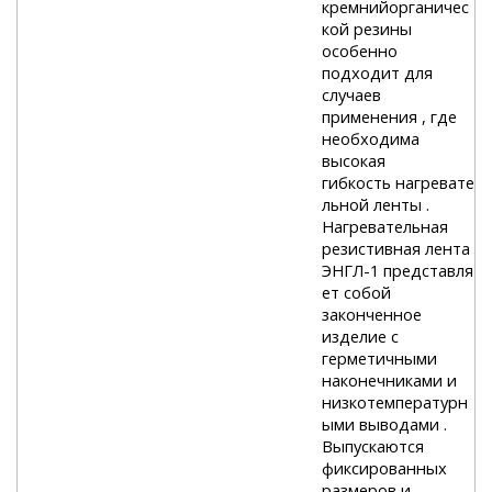
кремнийорганичес
кой резины
особенно
подходит для
случаев
применения , где
необходима
высокая
гибкость нагревате
льной ленты .
Нагревательная
резистивная лента
ЭНГЛ-1 представля
ет собой
законченное
изделие с
герметичными
наконечниками и
низкотемпературн
ыми выводами .
Выпускаются
фиксированных
размеров и