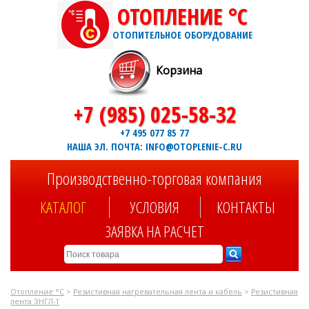
ОТОПЛЕНИЕ °C
ОТОПИТЕЛЬНОЕ ОБОРУДОВАНИЕ
Корзина
+7 (985) 025-58-32
+7 495 077 85 77
НАША ЭЛ. ПОЧТА: INFO@OTOPLENIE-C.RU
Производственно-торговая компания
КАТАЛОГ
УСЛОВИЯ
КОНТАКТЫ
ЗАЯВКА НА РАСЧЕТ
Отопление °C
>
Резистивная нагревательная лента и кабель
>
Резистивная
лента ЭНГЛ-1