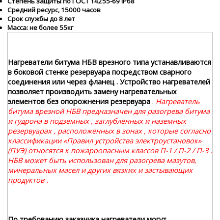
Степень защиты по ГОСТ 14255-69 IР68
Средний ресурс, 15000 часов
Срок службы до 8 лет
Масса: не более 55кг
Нагреватели битума НБВ врезного типа устанавливаются
в боковой стенке резервуара посредством сварного
соединения или через фланец . Устройство нагревателей
позволяет производить замену нагревательных
элементов без опорожнения резервуара
.
Нагреватель
битума врезной НБВ предназначен для разогрева битума
и гудрона в подземных , заглубленных и наземных
резервуарах , расположенных в зонах , которые согласно
классификации «Правил устройства электроустановок»
(ПУЭ) относятся к пожароопасным классов П-1 / П-2 / П-3 .
НБВ может быть использован для разогрева мазутов,
минеральных масел и других вязких и застывающих
продуктов .
По требованию заказчика нагреватели могут