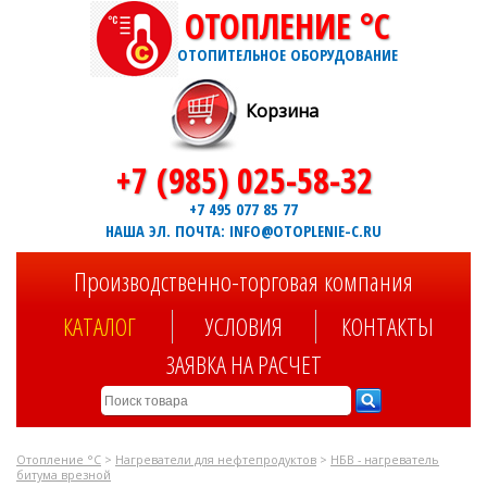
ОТОПЛЕНИЕ °C
ОТОПИТЕЛЬНОЕ ОБОРУДОВАНИЕ
Корзина
+7 (985) 025-58-32
+7 495 077 85 77
НАША ЭЛ. ПОЧТА: INFO@OTOPLENIE-C.RU
Производственно-торговая компания
КАТАЛОГ
УСЛОВИЯ
КОНТАКТЫ
ЗАЯВКА НА РАСЧЕТ
Отопление °C
>
Нагреватели для нефтепродуктов
>
НБВ - нагреватель
битума врезной