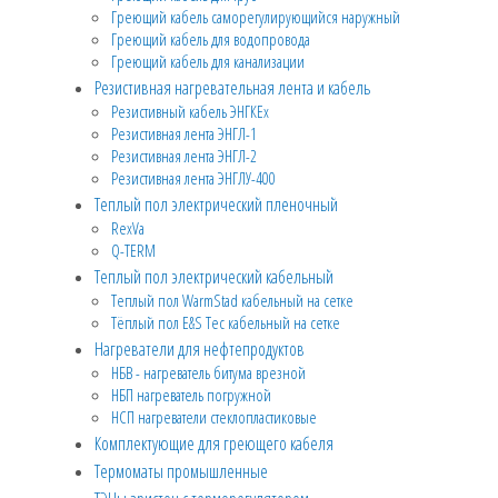
Греющий кабель саморегулирующийся наружный
Греющий кабель для водопровода
Греющий кабель для канализации
Резистивная нагревательная лента и кабель
Резистивный кабель ЭНГКЕх
Резистивная лента ЭНГЛ-1
Резистивная лента ЭНГЛ-2
Резистивная лента ЭНГЛУ-400
Теплый пол электрический пленочный
RexVa
Q-TERM
Теплый пол электрический кабельный
Теплый пол WarmStad кабельный на сетке
Тёплый пол E&S Tec кабельный на сетке
Нагреватели для нефтепродуктов
НБВ - нагреватель битума врезной
НБП нагреватель погружной
НСП нагреватели стеклопластиковые
Комплектующие для греющего кабеля
Термоматы промышленные