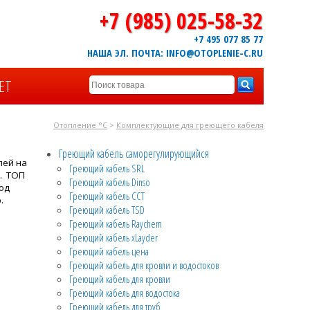
+7 (985) 025-58-32
+7 495 077 85 77
НАША ЭЛ. ПОЧТА: INFO@OTOPLENIE-C.RU
ЕТ
Отопление °C
>
Комплектующие для греющего кабеля
Греющий кабель саморегулирующийся
лей на
Греющий кабель SRL
е. ТОП
Греющий кабель Dinso
од
Греющий кабель CCT
.
Греющий кабель TSD
Греющий кабель Raychem
Греющий кабель xLayder
Греющий кабель цена
Греющий кабель для кровли и водостоков
Греющий кабель для кровли
Греющий кабель для водостока
Греющий кабель для труб