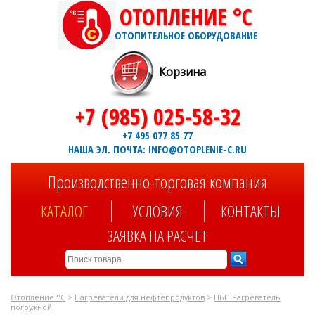
ОТОПЛЕНИЕ °C
ОТОПИТЕЛЬНОЕ ОБОРУДОВАНИЕ
Корзина
+7 (985) 025-58-32
+7 495 077 85 77
НАША ЭЛ. ПОЧТА: INFO@OTOPLENIE-C.RU
Производственно-торговая компания
КАТАЛОГ
УСЛОВИЯ
КОНТАКТЫ
ЗАЯВКА НА РАСЧЕТ
Отопление °C
>
Нагреватели для нефтепродуктов
>
НБП нагреватель
погружной