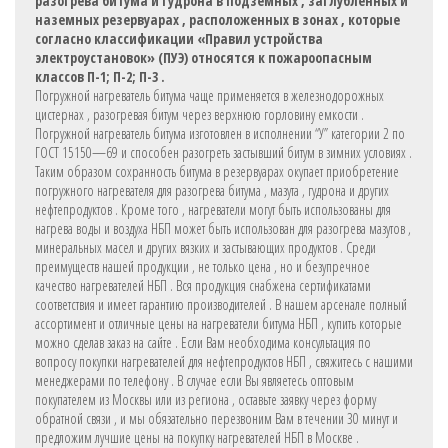
разогрева битума и гудрона в подземных , заглубленных и
наземных резервуарах , расположенных в зонах , которые
согласно классификации «Правил устройства
электроустановок» (ПУЭ) относятся к пожароопасным
классов П-1; П-2; П-3 .
Погружной нагреватель битума чаще применяется в железнодорожных
цистернах , разогревая битум через верхнюю горловину емкости .
Погружной нагреватель битума изготовлен в исполнении “У” категории 2 по
ГОСТ 15150—69 и способен разогреть застывший битум в зимних условиях .
Таким образом сохранность битума в резервуарах окупает приобретение
погружного нагревателя для разогрева битума , мазута , гудрона и других
нефтепродуктов . Кроме того , нагреватели могут быть использованы для
нагрева воды и воздуха НБП может быть использован для разогрева мазутов ,
минеральных масел и других вязких и застывающих продуктов . Среди
преимуществ нашей продукции , не только цена , но и безупречное
качество нагревателей НБП . Вся продукция снабжена сертификатами
соответствия и имеет гарантию производителей . В нашем арсенале полный
ассортимент и отличные цены на нагреватели битума НБП , купить которые
можно сделав заказ на сайте . Если Вам необходима консультация по
вопросу покупки нагревателей для нефтепродуктов НБП , свяжитесь с нашими
менеджерами по телефону . В случае если Вы являетесь оптовым
покупателем из Москвы или из региона , оставьте заявку через форму
обратной связи , и мы обязательно перезвоним Вам в течении 30 минут и
предложим лучшие цены на покупку нагревателей НБП в Москве .