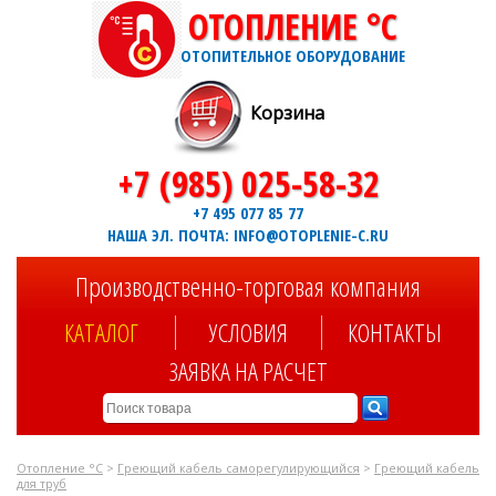
ОТОПЛЕНИЕ °C
ОТОПИТЕЛЬНОЕ ОБОРУДОВАНИЕ
Корзина
+7 (985) 025-58-32
+7 495 077 85 77
НАША ЭЛ. ПОЧТА: INFO@OTOPLENIE-C.RU
Производственно-торговая компания
КАТАЛОГ
УСЛОВИЯ
КОНТАКТЫ
ЗАЯВКА НА РАСЧЕТ
Отопление °C
>
Греющий кабель саморегулирующийся
>
Греющий кабель
для труб